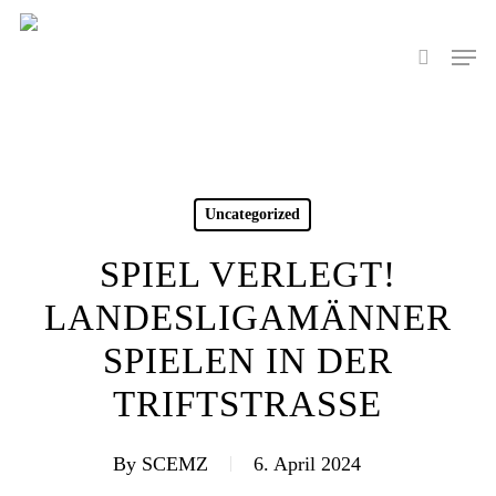
Skip
to
Men
search
main
content
Uncategorized
SPIEL VERLEGT!
LANDESLIGAMÄNNER
SPIELEN IN DER
TRIFTSTRASSE
By
SCEMZ
6. April 2024