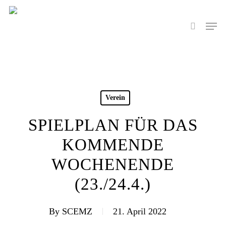
Skip
to
Men
search
main
content
Verein
SPIELPLAN FÜR DAS
KOMMENDE
WOCHENENDE
(23./24.4.)
By
SCEMZ
21. April 2022