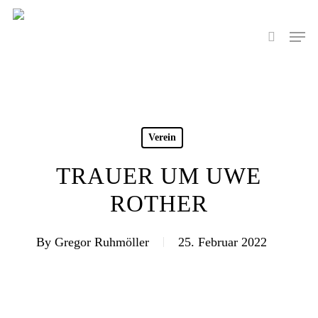
Skip
to
Men
search
main
content
Verein
TRAUER UM UWE
ROTHER
By
Gregor Ruhmöller
25. Februar 2022