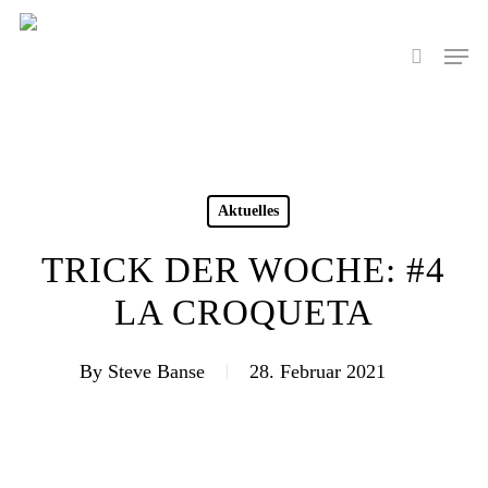
Skip
to
Men
search
main
content
Aktuelles
TRICK DER WOCHE: #4
LA CROQUETA
By
Steve Banse
28. Februar 2021