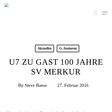
Skip
to
Men
search
main
content
Aktuelles
G-Junioren
U7 ZU GAST 100 JAHRE
SV MERKUR
By
Steve Banse
27. Februar 2016