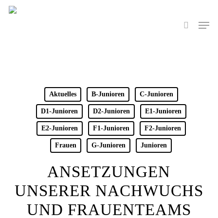
Skip
to
Men
search
main
content
Aktuelles
B-Junioren
C-Junioren
D1-Junioren
D2-Junioren
E1-Junioren
E2-Junioren
F1-Junioren
F2-Junioren
Frauen
G-Junioren
Junioren
ANSETZUNGEN
UNSERER NACHWUCHS
UND FRAUENTEAMS