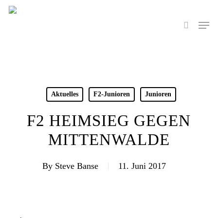
Skip
to
Men
search
main
content
Aktuelles
F2-Junioren
Junioren
F2 HEIMSIEG GEGEN
MITTENWALDE
By
Steve Banse
11. Juni 2017