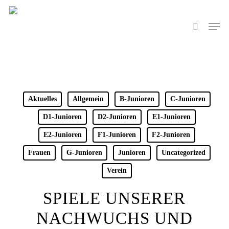
Skip
to
Men
search
main
content
Aktuelles
Allgemein
B-Junioren
C-Junioren
D1-Junioren
D2-Junioren
E1-Junioren
E2-Junioren
F1-Junioren
F2-Junioren
Frauen
G-Junioren
Junioren
Uncategorized
Verein
SPIELE UNSERER
NACHWUCHS UND